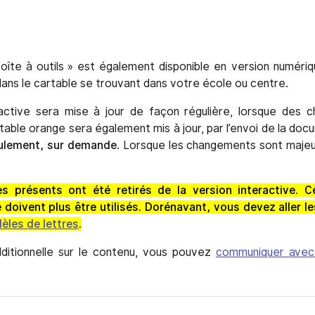
oîte à outils » est également disponible en version numériq
ns le cartable se trouvant dans votre école ou centre.
ractive sera mise à jour de façon régulière, lorsque des
rtable orange sera également mis à jour, par l’envoi de la do
eulement, sur demande
. Lorsque les changements sont majeur
s présents ont été retirés de la version interactive. 
 doivent plus être utilisés. Dorénavant, vous devez aller l
èles de lettres
.
ditionnelle sur le contenu, vous pouvez
communiquer avec