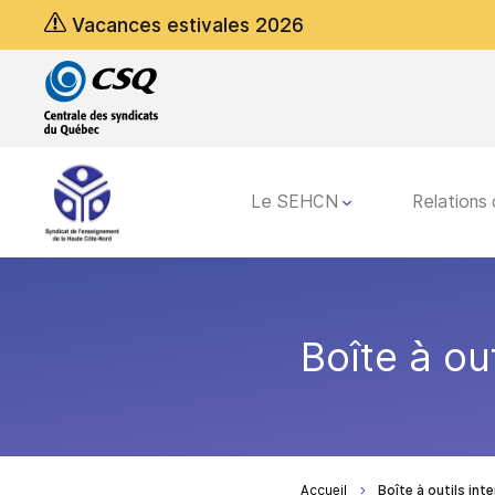
Passer
Passer
Vacances estivales 2026
au
au
menu
contenu
principal
Le SEHCN
Relations 
Boîte à out
Accueil
Boîte à outils inte