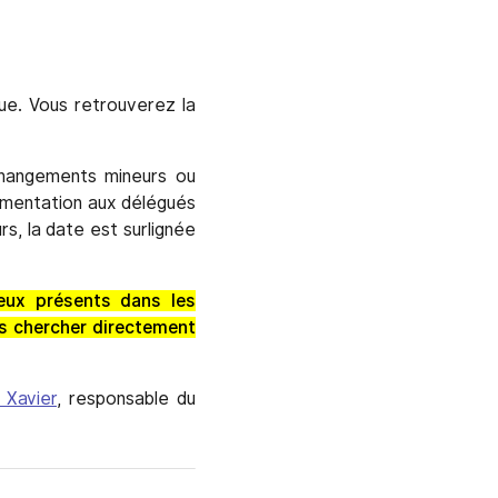
ue. Vous retrouverez la
 changements mineurs ou
cumentation aux délégués
s, la date est surlignée
Ceux présents dans les
es chercher directement
 Xavier
, responsable du