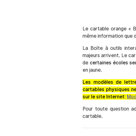
Le cartable orange « B
même information que da
La Boîte à outils inte
majeurs arrivent. Le ca
de
certaines écoles s
en jaune.
Les modèles de lettre
cartables physiques ne
sur le site Internet:
Mod
Pour toute question ad
cartable.