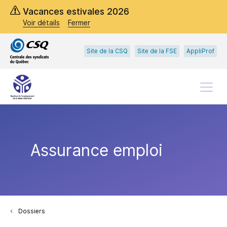
Passer
Passer
Vacances estivales 2026
au
au
Voir détails
Fermer
menu
contenu
principal
Site de la CSQ
Site de la FSE
AppliProf
Menu
Assurance emploi
Dossiers